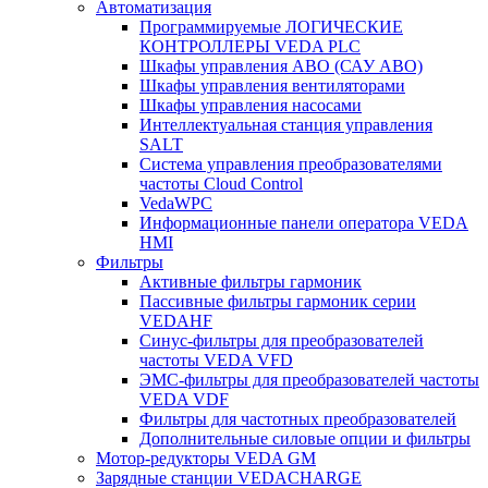
Автоматизация
Программируемые ЛОГИЧЕСКИЕ
КОНТРОЛЛЕРЫ VEDA PLC
Шкафы управления АВО (САУ АВО)
Шкафы управления вентиляторами
Шкафы управления насосами
Интеллектуальная станция управления
SALT
Система управления преобразователями
частоты Cloud Control
VedaWPC
Информационные панели оператора VEDA
HMI
Фильтры
Активные фильтры гармоник
Пассивные фильтры гармоник серии
VEDAHF
Синус-фильтры для преобразователей
частоты VEDA VFD
ЭМС-фильтры для преобразователей частоты
VEDA VDF
Фильтры для частотных преобразователей
Дополнительные силовые опции и фильтры
Мотор-редукторы VEDA GM
Зарядные станции VEDACHARGE