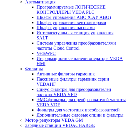
Автоматизация
Программируемые ЛОГИЧЕСКИЕ
КОНТРОЛЛЕРЫ VEDA PLC
Шкафы управления АВО (САУ АВО)
Шкафы управления вентиляторами
Шкафы управления насосами
Интеллектуальная станция управления
SALT
Система управления преобразователями
частоты Cloud Control
VedaWPC
Информационные панели оператора VEDA
HMI
Фильтры
Активные фильтры гармоник
Пассивные фильтры гармоник серии
VEDAHF
Синус-фильтры для преобразователей
частоты VEDA VFD
ЭМС-фильтры для преобразователей частоты
VEDA VDF
Фильтры для частотных преобразователей
Дополнительные силовые опции и фильтры
Мотор-редукторы VEDA GM
Зарядные станции VEDACHARGE