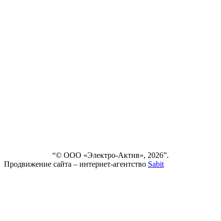
FAQ
О
КОМПАНИИ
СЕРВИС
НОВОСТИ
ДОСТАВКА
И ОПЛАТА
ВЫПОЛНЕННЫЕ
ПРОЕКТЫ
КОНТАКТЫ
“© ООО «Электро-Актив», 2026”.
Продвижение сайта – интернет-агентство
Sabit